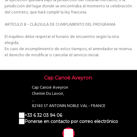
su ejecución quedará bajo la jurisdicción del tribunal mercantil, o la
jurisdicción del lugar donde se encontraba al momento la celebración.
del contrato, que hará cumplir la ley francesa.
ARTÍCULO 8 - CLÁUSULA DE CUMPLIMIENTO DEL PROGRAMA
El inquilino debe respetar el horario de encuentro según la ruta
elegida.
En caso de incumplimiento de estos tiempos, el arrendador se reserva
el derecho de modificar o cancelar el servicio inicial.
Cap Canoë Aveyron
Cap Canoë Aveyron
Chemin Du Lavoir,
,
82140 ST ANTONIN NOBLE VAL - FRANCE
+33 6 32 03 94 06
Ponerse en contacto por correo electrónico