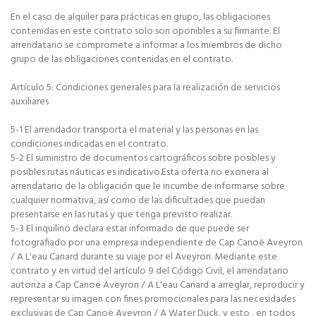
En el caso de alquiler para prácticas en grupo, las obligaciones
contenidas en este contrato solo son oponibles a su firmante. El
arrendatario se compromete a informar a los miembros de dicho
grupo de las obligaciones contenidas en el contrato.
Artículo 5: Condiciones generales para la realización de servicios
auxiliares
5-1 El arrendador transporta el material y las personas en las
condiciones indicadas en el contrato.
5-2 El suministro de documentos cartográficos sobre posibles y
posibles rutas náuticas es indicativo.Esta oferta no exonera al
arrendatario de la obligación que le incumbe de informarse sobre
cualquier normativa, así como de las dificultades que puedan
presentarse en las rutas y que tenga previsto realizar.
5-3 El inquilino declara estar informado de que puede ser
fotografiado por una empresa independiente de Cap Canoë Aveyron
/ A L'eau Canard durante su viaje por el Aveyron. Mediante este
contrato y en virtud del artículo 9 del Código Civil, el arrendatario
autoriza a Cap Canoë Aveyron / A L'eau Canard a arreglar, reproducir y
representar su imagen con fines promocionales para las necesidades
exclusivas de Cap Canoë Aveyron / A Water Duck, y esto , en todos