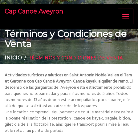
Cap Canoë Aveyron
Toggl
naviga
Términos y Condiciones de
Venta
INICIO
TÉRMINOS Y CONDICIONES DE VENTA
Actividades turísticas y náuticas en Saint Antonin Noble Val en el Tarn
et Garonne con Cap Canoë Aveyron. Canoa kayak, alquiler de remo.
El
descenso de las gargantas del Aveyron está estrictamente prohibido
para quienes no sepan nadar y para niños menores de 5 años. Todos
los menores de 13 años deben estar acompañados por un padre, más
allá de que se solicitará autorización de los padres.
Une location comprend l'équipement de tout le matériel nécessaire à
la bonne réalisation de la prestation : canoë ou kayak, pagaie, bidon,
gilet d'aide à la flottabilité, ainsi que le transport pour la mise à l'eau
et le retour au punto de partida.