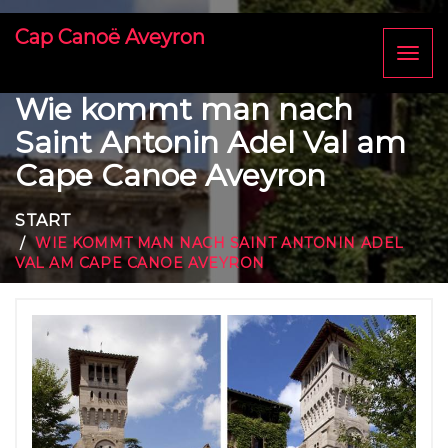
Cap Canoë Aveyron
Toggl
naviga
Wie kommt man nach
Saint Antonin Adel Val am
Cape Canoe Aveyron
START
WIE KOMMT MAN NACH SAINT ANTONIN ADEL
VAL AM CAPE CANOE AVEYRON